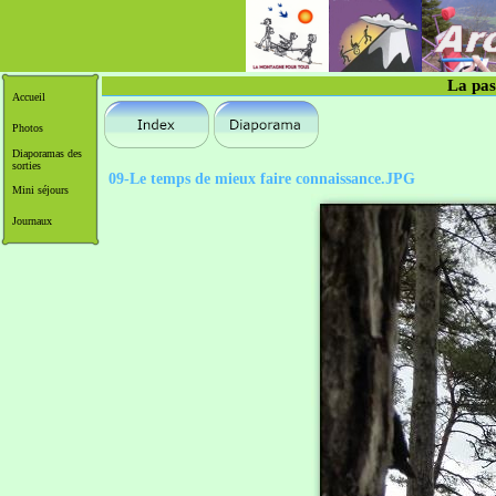
La pas
Accueil
Photos
Diaporamas des
sorties
09-Le temps de mieux faire connaissance.JPG
Mini séjours
Journaux